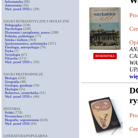
W
Informatyka
(88)
Astronomia
(16)
Wyd. przed 1950 r.
(39)
Pro
NAUKI HUMANISTYCZNE I SPOŁECZNE
Pedagogika
(220)
Cen
Psychologia
(248)
Ekonomia i zarządzanie, prawo
(288)
Polityka, politologia
(77)
Sztuka i kultura
(364)
Opi
Językoznawstwo, polonistyka
(357)
Etnologia, antropologia
(79)
AN
Etyka
(7)
Socjologia
(67)
C
DO KOSZYKA
Filozofia
(171)
WA
Wyd. przed 1950 r.
(50)
UP
NAUKI PRZYRODNICZE
więc
Biologia
(216)
Geografia
(40)
Geologia, geodezja
(76)
D
Ekologia
(55)
Rolnictwo, zootechnika
(51)
Wyd. przed 1950 r.
(46)
ry
HISTORIA
Polski
(778)
Pro
Powszechna
(311)
Biografie, wspomnienia
(624)
Wyd. przed 1950
(64)
Cen
LITERATURA POPULARNA