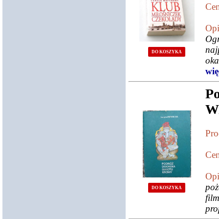
Cen
Opi
Og
naj
DO KOSZYKA
oka
więc
P
W
Pro
Cen
Opi
poż
DO KOSZYKA
fil
pro