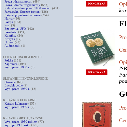
Proza i dramat polski
(494)
Opi
DO KOSZYKA
Proza i dramat zagraniczny
(653)
Książki wydane przed 1950 rokiem
(431)
kra
Fantastyka, Science-fiction
(126)
Książki popularnonaukowe
(254)
Horror
(36)
FI
Poezja
(153)
Sagi
(3)
Ezoteryka, UFO
(102)
Poradniki
(394)
Komiksy
(24)
Pro
Erotyka
(17)
Humor
(20)
Audiobooki
(1)
Cen
LITERATURA DLA DZIECI
Polska
(151)
Opi
Zagranica
(109)
Wyd. przed 1950 r.
(3)
ISB
DO KOSZYKA
Pań
SŁOWNIKI I ENCYKLOPEDIE
pod
Słowniki
(60)
Encyklopedie
(9)
Wyd. przed 1950 r.
(12)
G
KSIĄŻKI KULINARNE
Książki kulinarne
(155)
Pro
Wyd. przed 1950 r.
(2)
KSIĄZKI OBCOJĘZYCZNE
Cen
Wyd. przed 1950 rokiem
(77)
Wyd. po 1950 roku
(129)