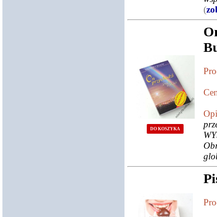
(
zo
O
Bu
Pro
Cen
Opi
pr
DO KOSZYKA
WY
Obr
glo
Pi
Pro