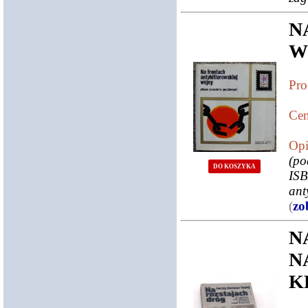
N
W
Pro
Cen
Opi
(po
DO KOSZYKA
ISB
ant
(
zo
N
N
K