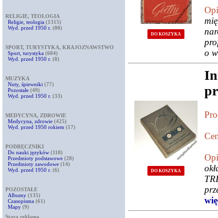
Opi
RELIGIE, TEOLOGIA
mi
Religie, teologia
(1315)
Wyd. przed 1950 r.
(80)
na
DO KOSZYKA
pro
SPORT, TURYSTYKA, KRAJOZNAWSTWO
o w
Sport, turystyka
(604)
Wyd. przed 1950 r.
(8)
In
MUZYKA
Nuty, śpiewniki
(77)
pr
Pozostałe
(49)
Wyd. przed 1950 r.
(33)
Pro
MEDYCYNA, ZDROWIE
Medycyna, zdrowie
(425)
Wyd. przed 1950 rokiem
(17)
Cen
PODRĘCZNIKI
Do nauki języków
(118)
Opi
Przedmioty podstawowe
(28)
Przedmioty zawodowe
(14)
okł
Wyd. przed 1950 r.
(6)
DO KOSZYKA
TR
prz
POZOSTAŁE
Albumy
(135)
więc
Czasopisma
(61)
Mapy
(9)
Stara reklama