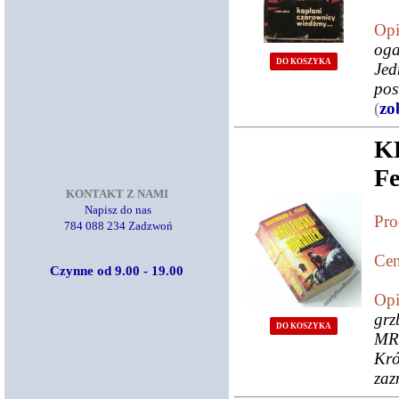
Opi
oga
DO KOSZYKA
Jed
pos
(
zo
K
Fe
KONTAKT Z NAMI
Napisz do nas
Pro
784 088 234 Zadzwoń
Cen
Czynne od 9.00 - 19.00
Opi
gr
DO KOSZYKA
MR
Kró
zaz