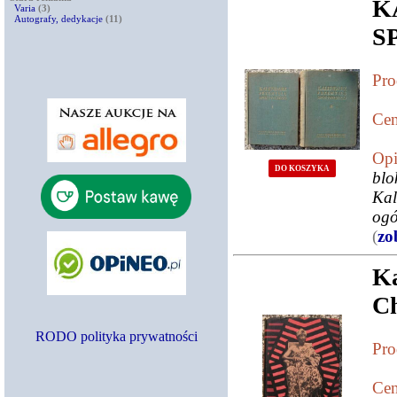
Varia
(3)
Autografy, dedykacje
(11)
S
Pro
Cen
Opi
DO KOSZYKA
blo
Ka
ogó
(
zo
K
C
RODO polityka prywatności
Pro
Cen