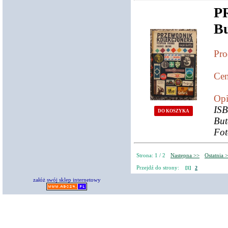
P
Bu
Pro
Cen
Opi
ISB
DO KOSZYKA
But
Fot
Strona: 1 / 2
Następna >>
Ostatnia 
Przejdź do strony:
[1]
2
załóż swój sklep internetowy