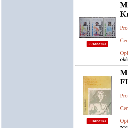
Mi
Kr
Pro
Cen
DO KOSZYKA
Opi
okł
F
Pro
Cen
Opi
DO KOSZYKA
zag