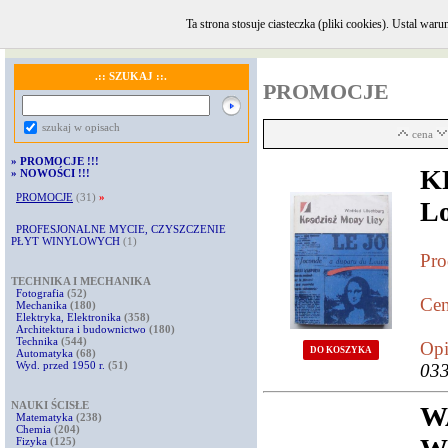
Ta strona stosuje ciasteczka (pliki cookies). Ustal w
GŁÓWNA
·
INFORMACJE i KONTAKT
·
REGULAMIN
·
KOMENTARZE
.:: SZUKAJ ::.
PROMOCJE
szukaj w opisach
cena
»
PROMOCJE !!!
K
»
NOWOŚCI !!!
PROMOCJE
(31)
»
L
PROFESJONALNE MYCIE, CZYSZCZENIE
PŁYT WINYLOWYCH
(1)
Pro
TECHNIKA I MECHANIKA
Fotografia
(52)
Cen
Mechanika
(180)
Elektryka, Elektronika
(358)
Architektura i budownictwo
(180)
Technika
(544)
Opi
DO KOSZYKA
Automatyka
(68)
Wyd. przed 1950 r.
(51)
033
NAUKI ŚCISŁE
W
Matematyka
(238)
Chemia
(204)
Fizyka
(125)