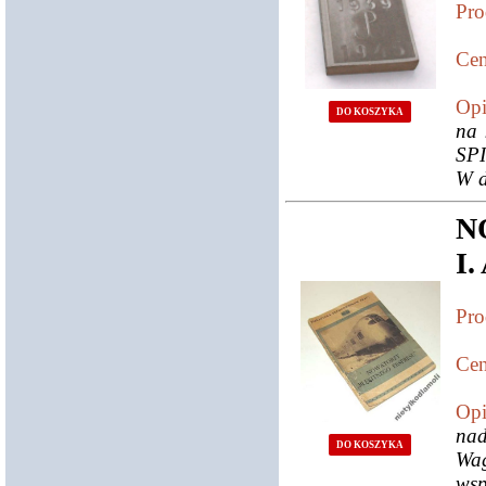
Pro
Cen
Opi
DO KOSZYKA
na 
SPI
W d
N
I.
Pro
Cen
Opi
nad
DO KOSZYKA
Wa
wsp