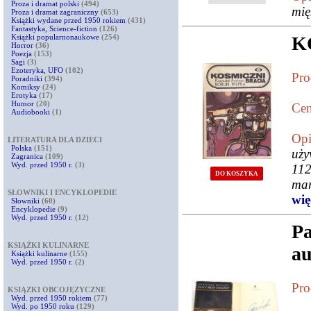
Proza i dramat polski
(494)
mię
Proza i dramat zagraniczny
(653)
Książki wydane przed 1950 rokiem
(431)
Fantastyka, Science-fiction
(126)
Książki popularnonaukowe
(254)
K
Horror
(36)
Poezja
(153)
Sagi
(3)
Ezoteryka, UFO
(102)
Pro
Poradniki
(394)
Komiksy
(24)
Erotyka
(17)
Humor
(20)
Cen
Audiobooki
(1)
Opi
LITERATURA DLA DZIECI
Polska
(151)
uży
Zagranica
(109)
Wyd. przed 1950 r.
(3)
112
DO KOSZYKA
mar
SŁOWNIKI I ENCYKLOPEDIE
więc
Słowniki
(60)
Encyklopedie
(9)
Wyd. przed 1950 r.
(12)
P
KSIĄŻKI KULINARNE
au
Książki kulinarne
(155)
Wyd. przed 1950 r.
(2)
Pro
KSIĄZKI OBCOJĘZYCZNE
Wyd. przed 1950 rokiem
(77)
Wyd. po 1950 roku
(129)