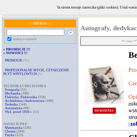
Ta strona stosuje ciasteczka (pliki cookies). Ustal w
GŁÓWNA
·
INFORMACJE i KONTAKT
·
REGULAMIN
·
KOMENTARZE
.:: SZUKAJ ::.
Autografy, dedykac
szukaj w opisach
cena
»
PROMOCJE !!!
Be
»
NOWOŚCI !!!
PROMOCJE
(31)
Pro
PROFESJONALNE MYCIE, CZYSZCZENIE
PŁYT WINYLOWYCH
(1)
Cen
TECHNIKA I MECHANIKA
Fotografia
(52)
Mechanika
(180)
Opi
Elektryka, Elektronika
(358)
Architektura i budownictwo
(180)
za
Technika
(544)
Automatyka
(68)
wst
DO KOSZYKA
Wyd. przed 1950 r.
(51)
str
(
zo
NAUKI ŚCISŁE
Matematyka
(238)
Chemia
(204)
Fizyka
(125)