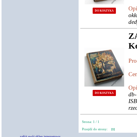
Opi
DO KOSZYKA
okł
ded
Z
Ko
Pro
Cen
Opi
db-
DO KOSZYKA
IS
rze
Strona: 1 / 1
Przejdź do strony:
[1]
załóż swój sklep internetowy