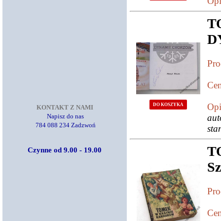
Opi
T
D
Pro
Cen
Opi
DO KOSZYKA
KONTAKT Z NAMI
Napisz do nas
aut
784 088 234 Zadzwoń
sta
T
Czynne od 9.00 - 19.00
Sz
Pro
Cen