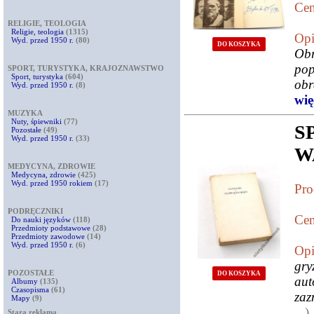
Cen
RELIGIE, TEOLOGIA
Religie, teologia
(1315)
Opi
Wyd. przed 1950 r.
(80)
DO KOSZYKA
Ob
pop
SPORT, TURYSTYKA, KRAJOZNAWSTWO
Sport, turystyka
(604)
obr
Wyd. przed 1950 r.
(8)
więc
MUZYKA
Nuty, śpiewniki
(77)
S
Pozostałe
(49)
Wyd. przed 1950 r.
(33)
W
MEDYCYNA, ZDROWIE
Medycyna, zdrowie
(425)
Wyd. przed 1950 rokiem
(17)
Pro
PODRĘCZNIKI
Cen
Do nauki języków
(118)
Przedmioty podstawowe
(28)
Przedmioty zawodowe
(14)
Wyd. przed 1950 r.
(6)
Opi
gry
POZOSTAŁE
DO KOSZYKA
aut
Albumy
(135)
Czasopisma
(61)
zaz
Mapy
(9)
...
)
Stara reklama