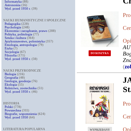
Ch
Informatyka
(88)
Astronomia
(16)
Wyd. przed 1950 r.
(39)
Pro
NAUKI HUMANISTYCZNE I SPOŁECZNE
Pedagogika
(220)
Cen
Psychologia
(248)
Ekonomia i zarządzanie, prawo
(288)
Polityka, politologia
(77)
Sztuka i kultura
(364)
Opi
Językoznawstwo, polonistyka
(357)
Etnologia, antropologia
(79)
AU
Etyka
(7)
Socjologia
(67)
Bog
DO KOSZYKA
Filozofia
(171)
Wyd. przed 1950 r.
(50)
Zna
(
zo
NAUKI PRZYRODNICZE
Biologia
(216)
J
Geografia
(40)
Geologia, geodezja
(76)
Ekologia
(55)
S
Rolnictwo, zootechnika
(51)
Wyd. przed 1950 r.
(46)
Pro
HISTORIA
Polski
(778)
Powszechna
(311)
Biografie, wspomnienia
(624)
Cen
Wyd. przed 1950
(64)
Opi
LITERATURA POPULARNA
WYPRZEDANY