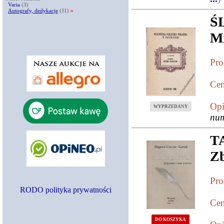
Varia
(3)
Autografy, dedykacje
(11)
»
Ś
M
Pro
Cen
Opi
WYPRZEDANY
num
T
Zb
Pro
RODO polityka prywatności
Cen
DO KOSZYKA