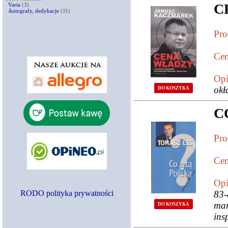
C
Varia
(3)
Autografy, dedykacje
(11)
Pro
Cen
Opi
okł
DO KOSZYKA
C
Pro
Cen
Opi
RODO polityka prywatności
83-
mar
DO KOSZYKA
ins