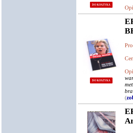
DO KOSZYKA
Opi
E
B
Pro
Cen
Opi
war
DO KOSZYKA
met
bra
(
zo
E
An