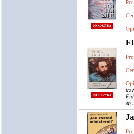
Pro
Cen
DO KOSZYKA
Opi
FI
Pro
Cen
Opi
trz
Fid
DO KOSZYKA
en 
Ja
Pro