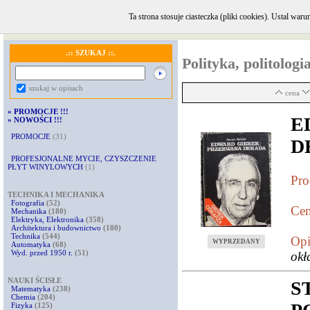
Ta strona stosuje ciasteczka (pliki cookies). Ustal w
GŁÓWNA
·
INFORMACJE i KONTAKT
·
REGULAMIN
·
KOMENTARZE
.:: SZUKAJ ::.
Polityka, politologi
szukaj w opisach
cena
»
PROMOCJE !!!
E
»
NOWOŚCI !!!
PROMOCJE
(31)
D
PROFESJONALNE MYCIE, CZYSZCZENIE
PŁYT WINYLOWYCH
(1)
Pro
TECHNIKA I MECHANIKA
Fotografia
(52)
Cen
Mechanika
(180)
Elektryka, Elektronika
(358)
Architektura i budownictwo
(180)
Technika
(544)
Opi
WYPRZEDANY
Automatyka
(68)
Wyd. przed 1950 r.
(51)
okł
NAUKI ŚCISŁE
S
Matematyka
(238)
Chemia
(204)
Fizyka
(125)