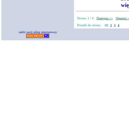
więc
Strona: 1 / 4
Następna >>
Ostatnia 
Przejdź do strony:
[1]
2
3
4
załóż swój sklep internetowy