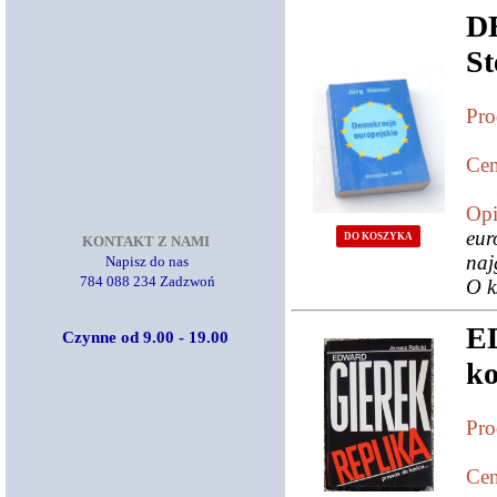
D
St
Pro
Cen
Opi
eur
DO KOSZYKA
KONTAKT Z NAMI
naj
Napisz do nas
784 088 234 Zadzwoń
O k
E
Czynne od 9.00 - 19.00
ko
Pro
Cen