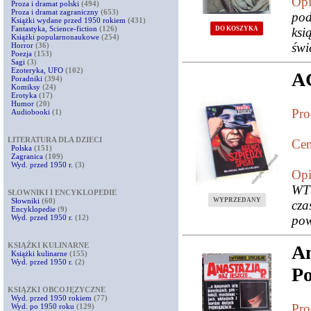
Opi
Proza i dramat polski
(494)
Proza i dramat zagraniczny
(653)
pod
Książki wydane przed 1950 rokiem
(431)
Fantastyka, Science-fiction
(126)
DO KOSZYKA
ksi
Książki popularnonaukowe
(254)
świ
Horror
(36)
Poezja
(153)
Sagi
(3)
Ezoteryka, UFO
(102)
A
Poradniki
(394)
Komiksy
(24)
Erotyka
(17)
Humor
(20)
Pro
Audiobooki
(1)
LITERATURA DLA DZIECI
Cen
Polska
(151)
Zagranica
(109)
Wyd. przed 1950 r.
(3)
Opi
WTC
SŁOWNIKI I ENCYKLOPEDIE
Słowniki
(60)
WYPRZEDANY
cza
Encyklopedie
(9)
Wyd. przed 1950 r.
(12)
pow
KSIĄŻKI KULINARNE
An
Książki kulinarne
(155)
Wyd. przed 1950 r.
(2)
Po
KSIĄZKI OBCOJĘZYCZNE
Wyd. przed 1950 rokiem
(77)
Pro
Wyd. po 1950 roku
(129)