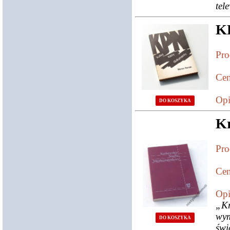
tel
KP
Pro
Cen
Opi
DO KOSZYKA
Kr
Pro
Cen
Opi
„Kr
wym
DO KOSZYKA
świ