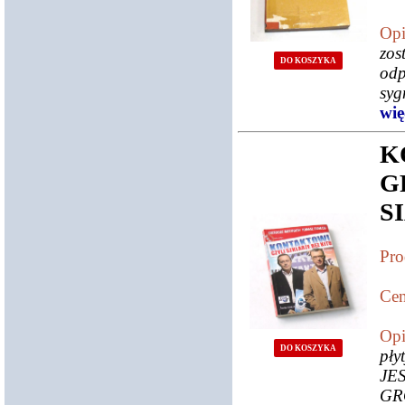
Opi
zos
DO KOSZYKA
odp
syg
więc
K
G
S
Pro
Cen
Opi
DO KOSZYKA
pł
JE
GR