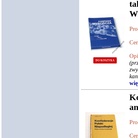
ta
Wi
Pro
Cen
Opi
DO KOSZYKA
(pr
zwy
kan
więc
K
an
Pro
Cen