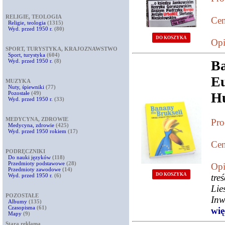
RELIGIE, TEOLOGIA
Cen
Religie, teologia
(1315)
Wyd. przed 1950 r.
(80)
DO KOSZYKA
Opi
SPORT, TURYSTYKA, KRAJOZNAWSTWO
Sport, turystyka
(604)
Wyd. przed 1950 r.
(8)
Ba
Eu
MUZYKA
Nuty, śpiewniki
(77)
Pozostałe
(49)
Hu
Wyd. przed 1950 r.
(33)
MEDYCYNA, ZDROWIE
Pro
Medycyna, zdrowie
(425)
Wyd. przed 1950 rokiem
(17)
Cen
PODRĘCZNIKI
Do nauki języków
(118)
Przedmioty podstawowe
(28)
Opi
Przedmioty zawodowe
(14)
DO KOSZYKA
Wyd. przed 1950 r.
(6)
tre
Lie
POZOSTAŁE
Inw
Albumy
(135)
Czasopisma
(61)
więc
Mapy
(9)
Stara reklama