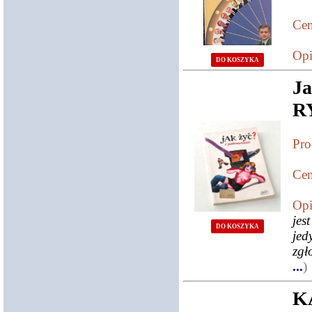
Cen
Opi
DO KOSZYKA
J
R
Pro
Cen
Opi
jes
DO KOSZYKA
je
zgł
...
)
K