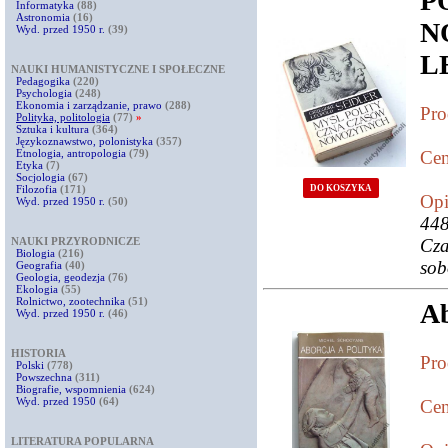
Informatyka
(88)
Astronomia
(16)
N
Wyd. przed 1950 r.
(39)
L
NAUKI HUMANISTYCZNE I SPOŁECZNE
Pedagogika
(220)
Psychologia
(248)
Ekonomia i zarządzanie, prawo
(288)
Pro
Polityka, politologia
(77)
»
Sztuka i kultura
(364)
Językoznawstwo, polonistyka
(357)
Etnologia, antropologia
(79)
Cen
Etyka
(7)
Socjologia
(67)
Filozofia
(171)
DO KOSZYKA
Opi
Wyd. przed 1950 r.
(50)
448
NAUKI PRZYRODNICZE
Cza
Biologia
(216)
sob
Geografia
(40)
Geologia, geodezja
(76)
Ekologia
(55)
Rolnictwo, zootechnika
(51)
Ab
Wyd. przed 1950 r.
(46)
HISTORIA
Pro
Polski
(778)
Powszechna
(311)
Biografie, wspomnienia
(624)
Wyd. przed 1950
(64)
Cen
LITERATURA POPULARNA