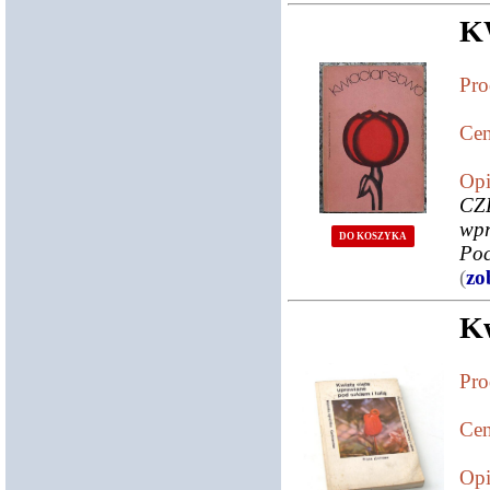
K
Pro
Cen
Opi
CZ
wp
DO KOSZYKA
Poc
(
zo
Kw
Pro
Cen
Opi