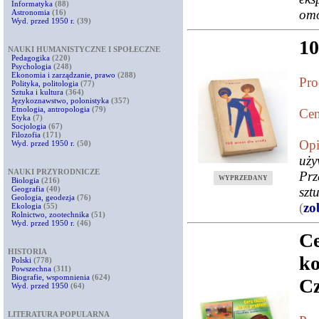
Informatyka
(88)
om
Astronomia
(16)
Wyd. przed 1950 r.
(39)
1
NAUKI HUMANISTYCZNE I SPOŁECZNE
Pedagogika
(220)
Psychologia
(248)
Ekonomia i zarządzanie, prawo
(288)
Pro
Polityka, politologia
(77)
Sztuka i kultura
(364)
Językoznawstwo, polonistyka
(357)
Etnologia, antropologia
(79)
Cen
Etyka
(7)
Socjologia
(67)
Filozofia
(171)
Opi
Wyd. przed 1950 r.
(50)
uż
NAUKI PRZYRODNICZE
Pr
WYPRZEDANY
Biologia
(216)
Geografia
(40)
szt
Geologia, geodezja
(76)
(
zo
Ekologia
(55)
Rolnictwo, zootechnika
(51)
Wyd. przed 1950 r.
(46)
C
HISTORIA
k
Polski
(778)
Powszechna
(311)
Biografie, wspomnienia
(624)
Cz
Wyd. przed 1950
(64)
LITERATURA POPULARNA