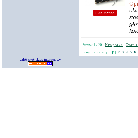
Opi
okł
DO KOSZYKA
sto
głó
kol
Strona: 1 / 20
Następna >>
Ostatnia
Przejdź do strony:
[1]
2
3
4
5
6
załóż swój sklep internetowy