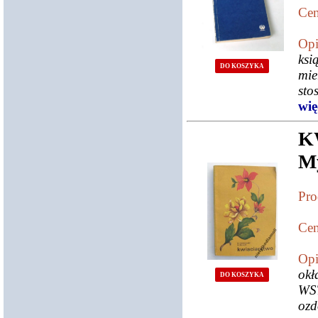
Cen
Opi
ksi
DO KOSZYKA
mie
sto
więc
K
M
Pro
Cen
Opi
ok
DO KOSZYKA
WST
ozd