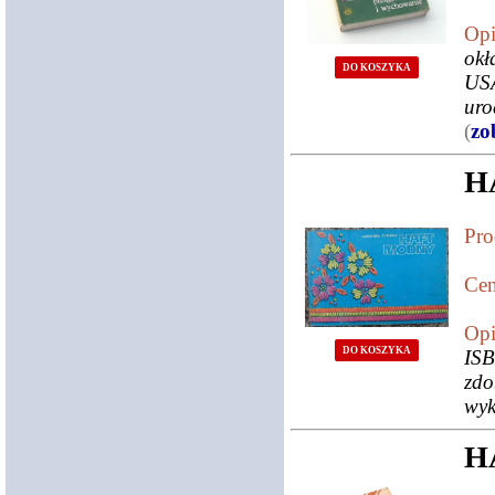
Opi
okł
DO KOSZYKA
USA
uro
(
zo
H
Pro
Cen
Opi
DO KOSZYKA
ISB
zdo
wyk
H