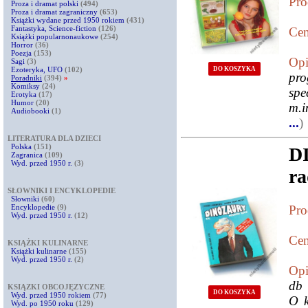
Pro
Proza i dramat polski
(494)
Proza i dramat zagraniczny
(653)
Książki wydane przed 1950 rokiem
(431)
Fantastyka, Science-fiction
(126)
Cen
Książki popularnonaukowe
(254)
Horror
(36)
Poezja
(153)
Opi
Sagi
(3)
DO KOSZYKA
Ezoteryka, UFO
(102)
pr
Poradniki
(394)
»
Komiksy
(24)
spe
Erotyka
(17)
Humor
(20)
m.i
Audiobooki
(1)
...
)
LITERATURA DLA DZIECI
Polska
(151)
D
Zagranica
(109)
Wyd. przed 1950 r.
(3)
ra
SŁOWNIKI I ENCYKLOPEDIE
Słowniki
(60)
Encyklopedie
(9)
Pro
Wyd. przed 1950 r.
(12)
Cen
KSIĄŻKI KULINARNE
Książki kulinarne
(155)
Wyd. przed 1950 r.
(2)
Opi
db 
KSIĄZKI OBCOJĘZYCZNE
DO KOSZYKA
Wyd. przed 1950 rokiem
(77)
O k
Wyd. po 1950 roku
(129)