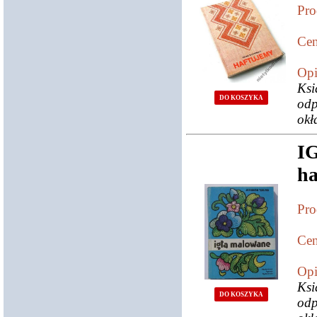
Pro
Cen
Opi
Ksi
DO KOSZYKA
odp
okł
I
ha
Pro
Cen
Opi
Ksi
DO KOSZYKA
odp