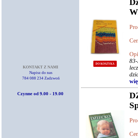
Dz
Wi
Z
Pro
Cen
Opi
83-
DO KOSZYKA
lec
KONTAKT Z NAMI
Napisz do nas
dzi
784 088 234 Zadzwoń
więc
D
Czynne od 9.00 - 19.00
Sp
Pro
Cen