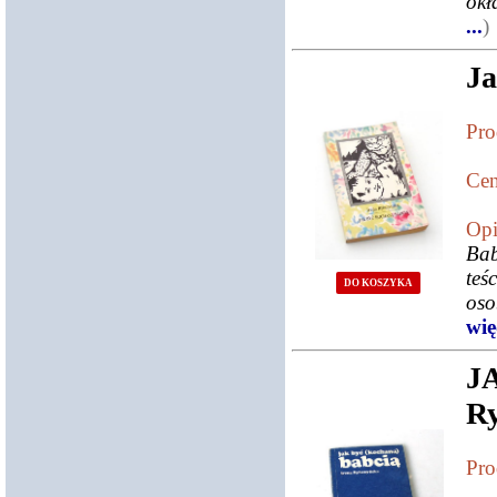
okł
...
)
Ja
Pro
Cen
Opi
Bab
teś
DO KOSZYKA
oso
więc
J
R
Pro