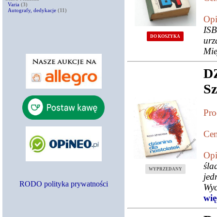
Varia
(3)
Autografy, dedykacje
(11)
Opi
ISB
DO KOSZYKA
urz
Mie
D
S
Pro
Cen
Opi
śla
WYPRZEDANY
jed
RODO polityka prywatności
Wyc
więc