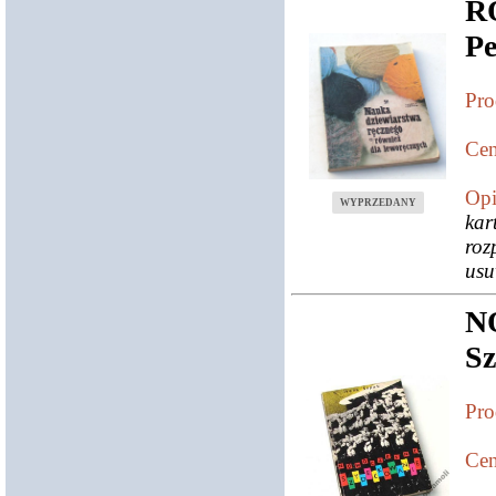
R
Pe
Pro
Cen
Opi
WYPRZEDANY
kar
roz
usu
N
S
Pro
Cen