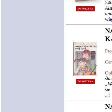
240
Ałs
DO KOSZYKA
ant
więc
N
K
Pro
Cen
Opi
śla
DO KOSZYKA
„Wo
się
...
)
N