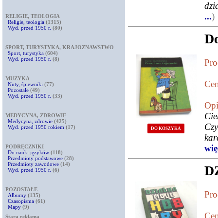
dzi
...
)
RELIGIE, TEOLOGIA
Religie, teologia
(1315)
Wyd. przed 1950 r.
(80)
Do
SPORT, TURYSTYKA, KRAJOZNAWSTWO
Sport, turystyka
(604)
Wyd. przed 1950 r.
(8)
Pro
MUZYKA
Cen
Nuty, śpiewniki
(77)
Pozostałe
(49)
Wyd. przed 1950 r.
(33)
Opi
Cie
MEDYCYNA, ZDROWIE
Medycyna, zdrowie
(425)
Czy
Wyd. przed 1950 rokiem
(17)
DO KOSZYKA
kar
więc
PODRĘCZNIKI
Do nauki języków
(118)
Przedmioty podstawowe
(28)
Przedmioty zawodowe
(14)
D
Wyd. przed 1950 r.
(6)
POZOSTAŁE
Pro
Albumy
(135)
Czasopisma
(61)
Mapy
(9)
Cen
Stara reklama