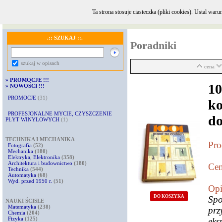
Ta strona stosuje ciasteczka (pliki cookies). Ustal w
GŁÓWNA
·
INFORMACJE i KONTAKT
·
REGULAMIN
·
KOMENTARZE
.:: SZUKAJ ::.
Poradniki
szukaj w opisach
cena
»
PROMOCJE !!!
1
»
NOWOŚCI !!!
PROMOCJE
(31)
k
PROFESJONALNE MYCIE, CZYSZCZENIE
d
PŁYT WINYLOWYCH
(1)
TECHNIKA I MECHANIKA
Pro
Fotografia
(52)
Mechanika
(180)
Elektryka, Elektronika
(358)
Architektura i budownictwo
(180)
Cen
Technika
(544)
Automatyka
(68)
Wyd. przed 1950 r.
(51)
Opi
DO KOSZYKA
Spo
NAUKI ŚCISŁE
Matematyka
(238)
prz
Chemia
(204)
Fizyka
(125)
eks