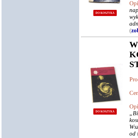
Opi
nap
DO KOSZYKA
wyk
adn
(
zo
W
K
S
Pro
Cen
Opi
DO KOSZYKA
„Bi
kos
Wsz
od