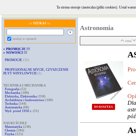
Ta strona stosuje ciasteczka (pliki cookies). Ustal w
GŁÓWNA
·
INFORMACJE i KONTAKT
·
REGULAMIN
·
KOMENTARZE
.:: SZUKAJ ::.
Astronomia
szukaj w opisach
cena
»
PROMOCJE !!!
A
»
NOWOŚCI !!!
PROMOCJE
(31)
Pro
PROFESJONALNE MYCIE, CZYSZCZENIE
PŁYT WINYLOWYCH
(1)
Cen
TECHNIKA I MECHANIKA
Fotografia
(52)
Mechanika
(180)
Opi
Elektryka, Elektronika
(358)
Architektura i budownictwo
(180)
Dla
Technika
(544)
Automatyka
(68)
DO KOSZYKA
ast
Wyd. przed 1950 r.
(51)
póź
NAUKI ŚCISŁE
Matematyka
(238)
As
Chemia
(204)
Fizyka
(125)