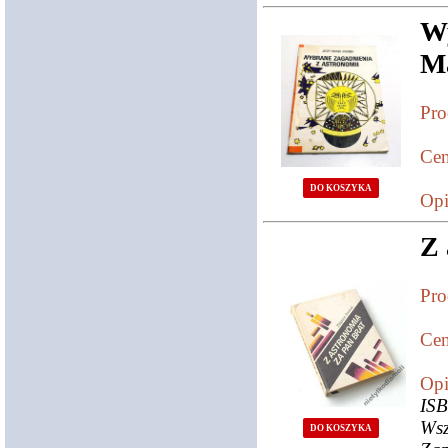
W
Ma
Pro
Cen
DO KOSZYKA
Opi
Z 
Pro
Cen
Opi
IS
Wsz
DO KOSZYKA