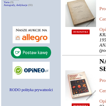
Varia
(3)
Autografy, dedykacje
(11)
Pro
Cen
Opi
DO KOSZYKA
KR
195
AN
(po
N
S
Pro
RODO polityka prywatności
Cen
Opi
DO KOSZYKA