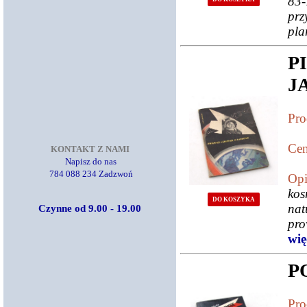
83-
prz
pla
P
J
Pro
Cen
KONTAKT Z NAMI
Napisz do nas
784 088 234 Zadzwoń
Opi
kos
DO KOSZYKA
nat
Czynne od 9.00 - 19.00
pro
więc
P
Pro