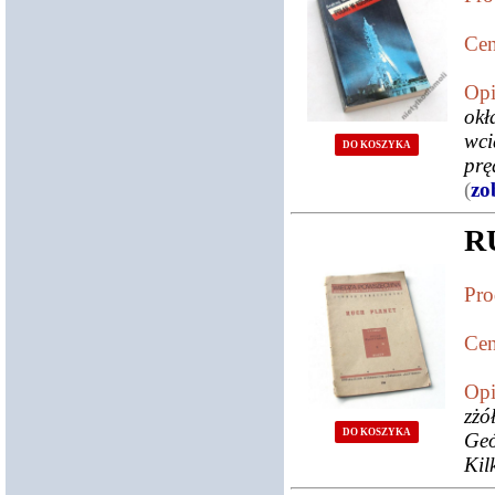
Cen
Opi
ok
wci
DO KOSZYKA
prę
(
zo
R
Pro
Cen
Opi
zżó
DO KOSZYKA
Geó
Kil