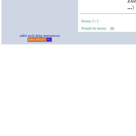
Zaz
...
)
Strona: 1 / 1
Przejdź do strony:
[1]
załóż swój sklep internetowy