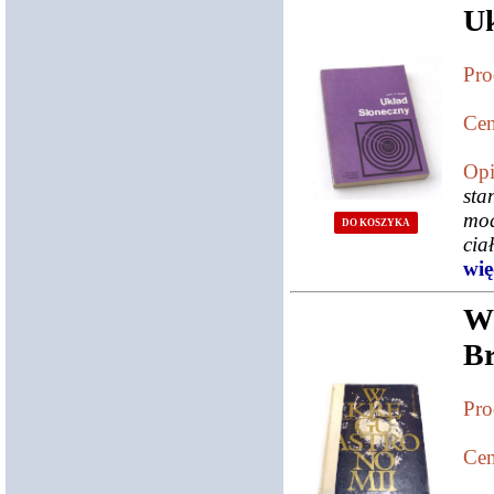
Uk
Pro
Cen
Opi
sta
mod
DO KOSZYKA
cia
więc
W
Br
Pro
Cen