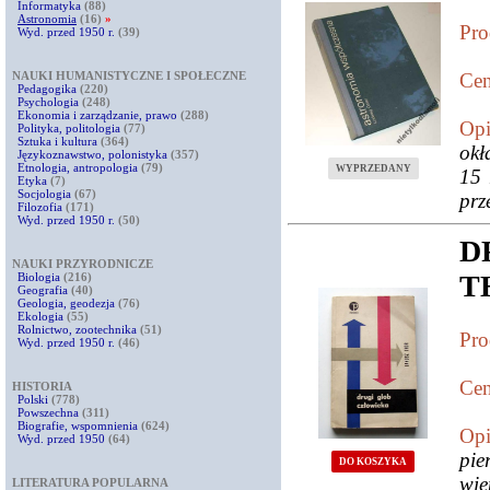
Informatyka
(88)
Astronomia
(16)
»
Pro
Wyd. przed 1950 r.
(39)
NAUKI HUMANISTYCZNE I SPOŁECZNE
Cen
Pedagogika
(220)
Psychologia
(248)
Ekonomia i zarządzanie, prawo
(288)
Opi
Polityka, politologia
(77)
Sztuka i kultura
(364)
okł
Językoznawstwo, polonistyka
(357)
Etnologia, antropologia
(79)
WYPRZEDANY
15 
Etyka
(7)
Socjologia
(67)
prz
Filozofia
(171)
Wyd. przed 1950 r.
(50)
D
NAUKI PRZYRODNICZE
T
Biologia
(216)
Geografia
(40)
Geologia, geodezja
(76)
Ekologia
(55)
Rolnictwo, zootechnika
(51)
Pro
Wyd. przed 1950 r.
(46)
Cen
HISTORIA
Polski
(778)
Powszechna
(311)
Biografie, wspomnienia
(624)
Opi
Wyd. przed 1950
(64)
pie
DO KOSZYKA
wie
LITERATURA POPULARNA