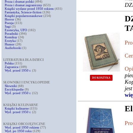
Proza i dramat polski
(494)
DZI
Proza i dramat zagraniczny
(653)
Książki wydane przed 1950 rokiem
(431)
Fantastyka, Science-fiction
(126)
Książki popularnonaukowe
(254)
D
Horror
(36)
Poezja
(153)
T
Sagi
(3)
Ezoteryka, UFO
(102)
Poradniki
(394)
Komiksy
(24)
Erotyka
(17)
Pro
Humor
(20)
Audiobooki
(1)
Cen
LITERATURA DLA DZIECI
Polska
(151)
Zagranica
(109)
Opi
Wyd. przed 1950 r.
(3)
pi
DO KOSZYKA
Kop
SŁOWNIKI I ENCYKLOPEDIE
Słowniki
(60)
jes
Encyklopedie
(9)
Wyd. przed 1950 r.
(12)
więc
KSIĄŻKI KULINARNE
El
Książki kulinarne
(155)
Wyd. przed 1950 r.
(2)
Pro
KSIĄZKI OBCOJĘZYCZNE
Wyd. przed 1950 rokiem
(77)
Wyd. po 1950 roku
(129)