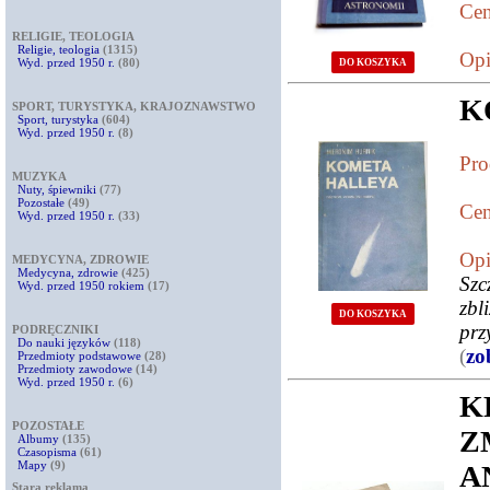
Cen
RELIGIE, TEOLOGIA
Religie, teologia
(1315)
Opi
Wyd. przed 1950 r.
(80)
DO KOSZYKA
K
SPORT, TURYSTYKA, KRAJOZNAWSTWO
Sport, turystyka
(604)
Wyd. przed 1950 r.
(8)
Pro
MUZYKA
Nuty, śpiewniki
(77)
Pozostałe
(49)
Cen
Wyd. przed 1950 r.
(33)
Opi
MEDYCYNA, ZDROWIE
Medycyna, zdrowie
(425)
Szc
Wyd. przed 1950 rokiem
(17)
zbl
DO KOSZYKA
prz
PODRĘCZNIKI
Do nauki języków
(118)
(
zo
Przedmioty podstawowe
(28)
Przedmioty zawodowe
(14)
Wyd. przed 1950 r.
(6)
K
POZOSTAŁE
Z
Albumy
(135)
Czasopisma
(61)
Mapy
(9)
A
Stara reklama