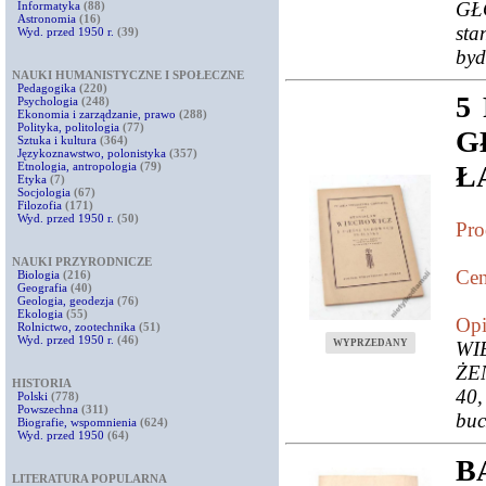
GŁ
Informatyka
(88)
Astronomia
(16)
sta
Wyd. przed 1950 r.
(39)
byd
NAUKI HUMANISTYCZNE I SPOŁECZNE
Pedagogika
(220)
5
Psychologia
(248)
Ekonomia i zarządzanie, prawo
(288)
Polityka, politologia
(77)
G
Sztuka i kultura
(364)
Językoznawstwo, polonistyka
(357)
Etnologia, antropologia
(79)
Ł
Etyka
(7)
Socjologia
(67)
Filozofia
(171)
Wyd. przed 1950 r.
(50)
Pro
NAUKI PRZYRODNICZE
Cen
Biologia
(216)
Geografia
(40)
Geologia, geodezja
(76)
Ekologia
(55)
Opi
Rolnictwo, zootechnika
(51)
Wyd. przed 1950 r.
(46)
WYPRZEDANY
WI
ŻE
HISTORIA
40,
Polski
(778)
Powszechna
(311)
buc
Biografie, wspomnienia
(624)
Wyd. przed 1950
(64)
BA
LITERATURA POPULARNA