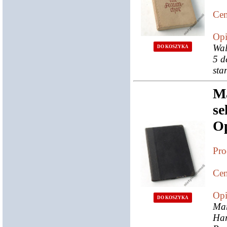
Cen
Opi
Wal
DO KOSZYKA
5 d
sta
Ma
se
O
Pro
Cen
Opi
DO KOSZYKA
Mar
Har