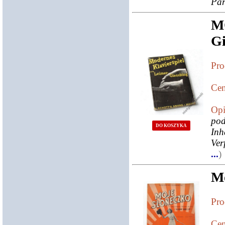
Par
M
Gi
Pro
Cen
Opi
po
DO KOSZYKA
Inh
Ver
...
)
Mo
Pro
Cen