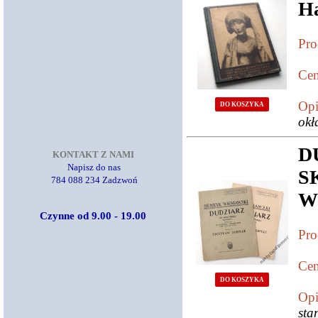
H
Pro
Cen
Opi
DO KOSZYKA
okł
D
KONTAKT Z NAMI
Napisz do nas
S
784 088 234 Zadzwoń
W
Czynne od 9.00 - 19.00
Pro
Cen
DO KOSZYKA
Opi
sta