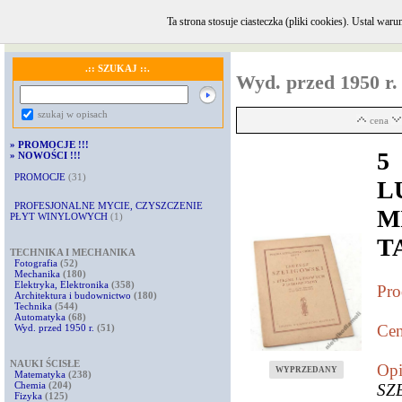
Ta strona stosuje ciasteczka (pliki cookies). Ustal w
GŁÓWNA
·
INFORMACJE i KONTAKT
·
REGULAMIN
·
KOMENTARZE
.:: SZUKAJ ::.
Wyd. przed 1950 r.
szukaj w opisach
cena
»
PROMOCJE !!!
»
NOWOŚCI !!!
PROMOCJE
(31)
L
PROFESJONALNE MYCIE, CZYSZCZENIE
M
PŁYT WINYLOWYCH
(1)
T
TECHNIKA I MECHANIKA
Fotografia
(52)
Mechanika
(180)
Elektryka, Elektronika
(358)
Pro
Architektura i budownictwo
(180)
Technika
(544)
Automatyka
(68)
Cen
Wyd. przed 1950 r.
(51)
NAUKI ŚCISŁE
Opi
WYPRZEDANY
Matematyka
(238)
Chemia
(204)
SZ
Fizyka
(125)