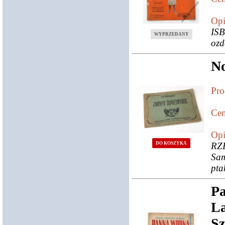
Opi
IS
WYPRZEDANY
ozd
N
Pro
Cen
Opi
DO KOSZYKA
RZ
Sam
pta
P
L
Sz