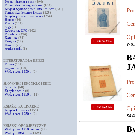
Proza i dramat polski
(494)
Proza i dramat zagraniczny
(653)
Książki wydane przed 1950 rokiem
(431)
Pro
Fantastyka, Science-fiction
(126)
Książki popularnonaukowe
(254)
Horror
(36)
Cen
Poezja
(153)
Sagi
(3)
Ezoteryka, UFO
(102)
Poradniki
(394)
Opi
Komiksy
(24)
Erotyka
(17)
DO KOSZYKA
wie
Humor
(20)
Audiobooki
(1)
B
LITERATURA DLA DZIECI
Polska
(151)
J
Zagranica
(109)
Wyd. przed 1950 r.
(3)
Pro
SŁOWNIKI I ENCYKLOPEDIE
Słowniki
(60)
Encyklopedie
(9)
Cen
Wyd. przed 1950 r.
(12)
KSIĄŻKI KULINARNE
Opi
DO KOSZYKA
Książki kulinarne
(155)
Wyd. przed 1950 r.
(2)
zac
KSIĄZKI OBCOJĘZYCZNE
B
Wyd. przed 1950 rokiem
(77)
Wyd. po 1950 roku
(129)