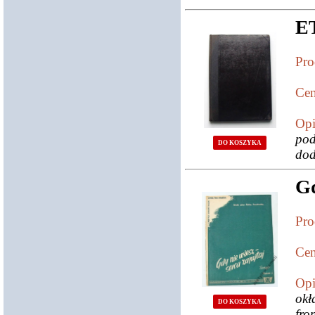
E
Pro
Cen
Opi
po
DO KOSZYKA
dod
Gd
Pro
Cen
Opi
okł
DO KOSZYKA
fro