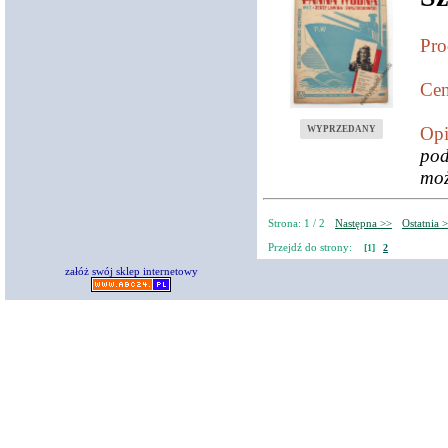
Pro
Cen
Opi
WYPRZEDANY
pod
moż
Strona: 1 / 2
Następna >>
Ostatnia 
Przejdź do strony:
[1]
2
załóż swój sklep internetowy