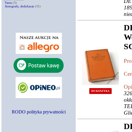
DE
Varia
(3)
Autografy, dedykacje
(11)
189
nie
D
W
S
Pro
Cen
Opi
DO KOSZYKA
326
ok
TE
RODO polityka prywatności
Gli
D