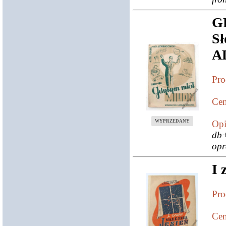
G
S
A
Pro
Cen
WYPRZEDANY
Opi
db+
opr
I 
Pro
Cen