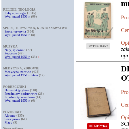
mu
RELIGIE, TEOLOGIA
Religie, teologia
(1315)
Pro
Wyd. przed 1950 r.
(80)
SPORT, TURYSTYKA, KRAJOZNAWSTWO
Cen
Sport, turystyka
(604)
Wyd. przed 1950 r.
(8)
Opi
WYPRZEDANY
MUZYKA
zak
Nuty, śpiewniki
(77)
Pozostałe
(49)
opr
Wyd. przed 1950 r.
(33)
»
D
MEDYCYNA, ZDROWIE
Medycyna, zdrowie
(425)
Wyd. przed 1950 rokiem
(17)
O
PODRĘCZNIKI
Do nauki języków
(118)
Pro
Przedmioty podstawowe
(28)
Przedmioty zawodowe
(14)
Wyd. przed 1950 r.
(6)
Cen
POZOSTAŁE
Albumy
(135)
Opi
Czasopisma
(61)
Mapy
(9)
SC
DO KOSZYKA
Stara reklama