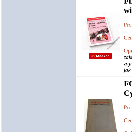
F
w
Pro
Cen
Opi
zak
DO KOSZYKA
zaj
jak
F
C
Pro
Cen