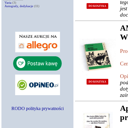
teg
Varia
(3)
Autografy, dedykacje
(11)
DO KOSZYKA
jes
doc
A
Wi
Pro
Cen
Opi
pod
DO KOSZYKA
dot
zai
A
RODO polityka prywatności
pr