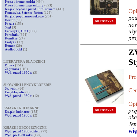
Proza i dramat polski
(494)
Proza i dramat zagraniczny
(653)
Książki wydane przed 1950 rokiem
(431)
Opi
Fantastyka, Science-fiction
(126)
Książki popularnonaukowe
(254)
po
Horror
(36)
DO KOSZYKA
now
Poezja
(153)
Sagi
(3)
uż
Ezoteryka, UFO
(102)
Poradniki
(394)
pro
Komiksy
(24)
Erotyka
(17)
Humor
(20)
Audiobooki
(1)
Z
St
LITERATURA DLA DZIECI
Polska
(151)
Zagranica
(109)
Wyd. przed 1950 r.
(3)
Pro
SŁOWNIKI I ENCYKLOPEDIE
Słowniki
(60)
Cen
Encyklopedie
(9)
Wyd. przed 1950 r.
(12)
Opi
KSIĄŻKI KULINARNE
prz
DO KOSZYKA
Książki kulinarne
(155)
Wyd. przed 1950 r.
(2)
oka
Ten
KSIĄZKI OBCOJĘZYCZNE
więc
Wyd. przed 1950 rokiem
(77)
Wyd. po 1950 roku
(129)