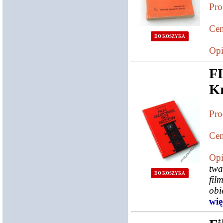
Pro
Cen
DO KOSZYKA
Opi
F
Kr
Pro
Cen
Opi
twa
DO KOSZYKA
fi
obi
więc