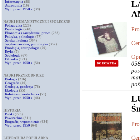
L
Informatyka
(88)
Astronomia
(16)
Wyd. przed 1950 r.
(39)
A
NAUKI HUMANISTYCZNE I SPOŁECZNE
Pedagogika
(220)
Pro
Psychologia
(248)
Ekonomia i zarządzanie, prawo
(288)
Polityka, politologia
(77)
Sztuka i kultura
(364)
Cen
Językoznawstwo, polonistyka
(357)
Etnologia, antropologia
(79)
Etyka
(7)
Socjologia
(67)
Opi
Filozofia
(171)
05
Wyd. przed 1950 r.
(50)
DO KOSZYKA
po
NAUKI PRZYRODNICZE
mat
Biologia
(216)
Geografia
(40)
poś
Geologia, geodezja
(76)
Ekologia
(55)
Rolnictwo, zootechnika
(51)
L
Wyd. przed 1950 r.
(46)
Śm
HISTORIA
Polski
(778)
Powszechna
(311)
Biografie, wspomnienia
(624)
Pro
Wyd. przed 1950
(64)
Cen
LITERATURA POPULARNA