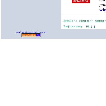
DO KOSZYKA
pod
więc
Strona: 1 / 3
Następna >>
Ostatnia 
Przejdź do strony:
[1]
2
3
załóż swój sklep internetowy