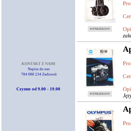
Pro
Cen
Opi
WYPRZEDANY
zak
A
Pro
KONTAKT Z NAMI
Napisz do nas
784 088 234 Zadzwoń
Cen
Opi
Czynne od 9.00 - 19.00
WYPRZEDANY
Jęz
A
Pro