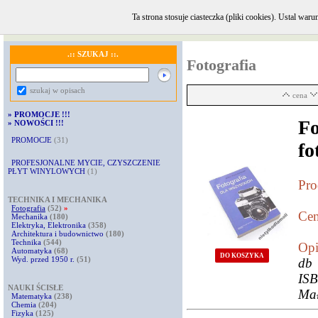
Ta strona stosuje ciasteczka (pliki cookies). Ustal w
GŁÓWNA
·
INFORMACJE i KONTAKT
·
REGULAMIN
·
KOMENTARZE
.:: SZUKAJ ::.
Fotografia
szukaj w opisach
cena
»
PROMOCJE !!!
Fo
»
NOWOŚCI !!!
PROMOCJE
(31)
fo
PROFESJONALNE MYCIE, CZYSZCZENIE
PŁYT WINYLOWYCH
(1)
Pro
TECHNIKA I MECHANIKA
Fotografia
(52)
»
Cen
Mechanika
(180)
Elektryka, Elektronika
(358)
Architektura i budownictwo
(180)
Technika
(544)
Opi
Automatyka
(68)
DO KOSZYKA
Wyd. przed 1950 r.
(51)
db 
ISB
NAUKI ŚCISŁE
Mał
Matematyka
(238)
Chemia
(204)
Fizyka
(125)