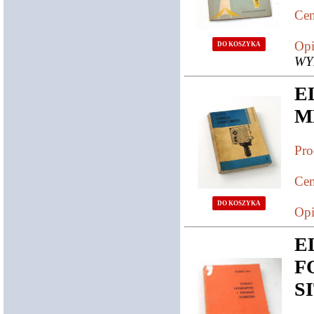
Cen
Opi
DO KOSZYKA
WY
E
M
Pro
Cen
DO KOSZYKA
Opi
E
F
S