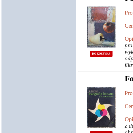
Pro
Cen
Opi
pro
wy
DO KOSZYKA
odp
filt
Fo
Pro
Cen
Opi
z d
obr