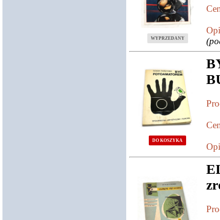
Cen
Opi
WYPRZEDANY
(po
B
B
Pro
Cen
DO KOSZYKA
Opi
E
z
Pro