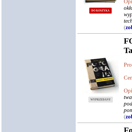
Opi
okł
DO KOSZYKA
wyp
tec
(
zo
F
Ta
Pro
Cen
Opi
twa
WYPRZEDANY
pod
pom
(
zo
Fo