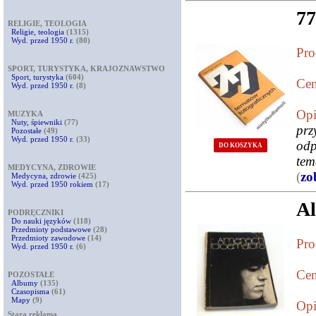
77
RELIGIE, TEOLOGIA
Religie, teologia
(1315)
Wyd. przed 1950 r.
(80)
Pro
SPORT, TURYSTYKA, KRAJOZNAWSTWO
Sport, turystyka
(604)
Cen
Wyd. przed 1950 r.
(8)
Opi
MUZYKA
Nuty, śpiewniki
(77)
pr
Pozostałe
(49)
Wyd. przed 1950 r.
(33)
odp
DO KOSZYKA
tem
MEDYCYNA, ZDROWIE
(
zo
Medycyna, zdrowie
(425)
Wyd. przed 1950 rokiem
(17)
Al
PODRĘCZNIKI
Do nauki języków
(118)
Przedmioty podstawowe
(28)
Przedmioty zawodowe
(14)
Pro
Wyd. przed 1950 r.
(6)
Cen
POZOSTAŁE
Albumy
(135)
Czasopisma
(61)
Mapy
(9)
Opi
Stara reklama